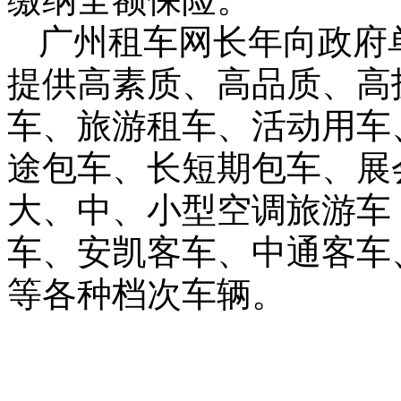
广州租车网长年向政府
提供高素质、高品质、高
车、旅游租车、活动用车
途包车、长短期包车、展
大、中、小型空调旅游车
车、安凯客车、中通客车
等各种档次车辆。