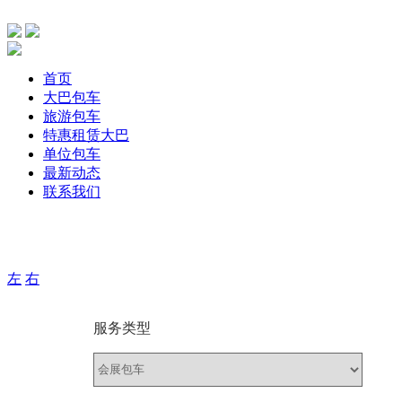
首页
大巴包车
旅游包车
特惠租赁大巴
单位包车
最新动态
联系我们
主要针单位、团体旅游，旅游包车、公司包车、个人包车旅游
期用车服务，打造出大巴航空式包车服务！
左
右
服务类型