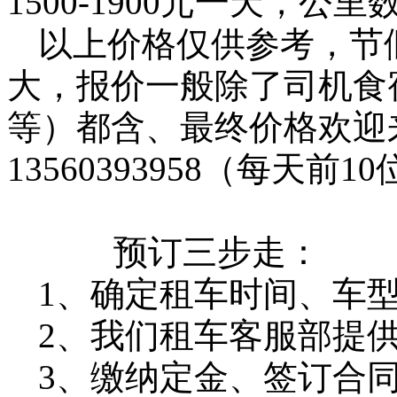
1500-1900元一天，公
以上价格仅供参考，节
大，报价一般除了司机食
等）都含、最终价格欢迎来电咨
13560393958（每天
预订三步走：
1、确定租车时间、车
2、我们租车客服部提
3、缴纳定金、签订合