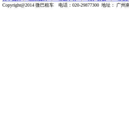
Copyright@2014 微巴租车 电话：020-29877300 地