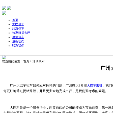
首页
大巴包车
旅游包车
特惠租赁大巴
单位包车
最新动态
联系我们
主要针单位、团体旅游，旅游包车、公司包车、个人包车旅游、展会包车、团体包
您当前的位置：首页 > 活动展示
广州
广州大巴车租车如何应对拥堵的问题，广州微大8专注
，我们
大巴车出租
何更好地通过拥堵路段，并且更安全地完成出行，是我们要考虑的问题。
大巴租赁是一个服务行业，想要自己的公司能够成为市民首选，第一就是
力行却大不易，这也是对大巴租车行业的巨大挑战，因此想要得到广大客户