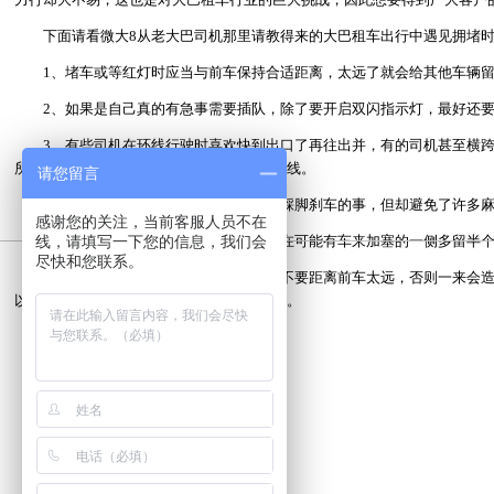
下面请看​微大8从老大巴司机那里请教得来的大巴租车出行中遇见拥堵时
1、堵车或等红灯时应当与前车保持合适距离，太远了就会给其他车辆留
2、如果是自己真的有急事需要插队，除了要开启双闪指示灯，最好还要
3、有些司机在环线行驶时喜欢快到出口了再往出并，有的司机甚至横跨
所以提醒司机师傅们一定要提前规划行车路线。
请您留言
4、永远不要和行人抢路，也许您就是踩脚刹车的事，但却避免了许多麻
感谢您的关注，当前客服人员不在
5、环线排队时，为了防止别人加塞，在可能有车来加塞的一侧多留半个
线，请填写一下您的信息，我们会
尽快和您联系。
6、平时跟车行驶时要保持匀速前进，不要距离前车太远，否则一来会造
以如果您手艺潮，最好还是在慢车道里溜达。