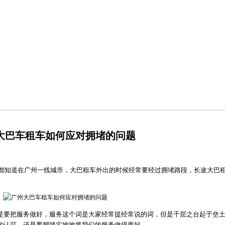
车旅游、上下班接送、大型活动包车、机场接送等长短期用车服务，打造出大巴航空式
大巴车租车如何应对拥堵的问题
都知道在广州一线城市，大巴租车外出的时候经常要经过拥堵路段，长途大巴
要把服务做好，服务这个词是大家经常提经常说的词，但是千层之台起于垒土
的认可，还是要脚踏实地地将我们的服务做得更好。