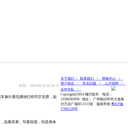
包车服务！
关于我们 |
联系我们 |
帮助中心 |
用户协议 |
常见问题 |
人才招聘 |
时间：2016-06-20 18-56-13
合作车队 |
Copyright@2014 微巴租车 电话：
租车旅行遇见拥堵已经司空见惯，如
13560393958 地址： 广州南沙环市大道南
沙万达广场B5-1513室 版权所有
粤ICP备
17092128号
，说着容易，写着容易，但是身体