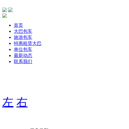
首页
大巴包车
旅游包车
特惠租赁大巴
单位包车
最新动态
联系我们
主要针单位、团体旅游，旅游包车、公司包车、个人包车旅游
期用车服务，打造出大巴航空式包车服务！
左
右