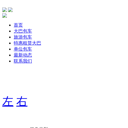
首页
大巴包车
旅游包车
特惠租赁大巴
单位包车
最新动态
联系我们
主要针单位、团体旅游，旅游包车、公司包车、个人包车旅游
期用车服务，打造出大巴航空式包车服务！
左
右