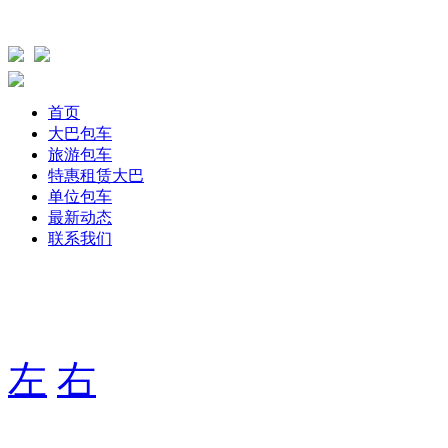
首页
大巴包车
旅游包车
特惠租赁大巴
单位包车
最新动态
联系我们
主要针单位、团体旅游，旅游包车、公司包车、个人包车旅游
期用车服务，打造出大巴航空式包车服务！
左
右