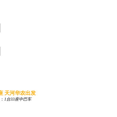
3座 天河华农出发
：
1台33座中巴车