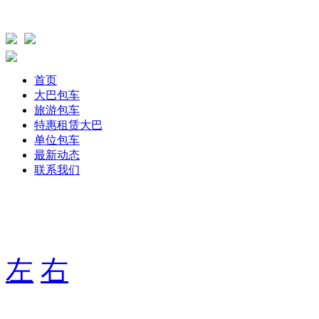
首页
大巴包车
旅游包车
特惠租赁大巴
单位包车
最新动态
联系我们
主要针单位、团体旅游，旅游包车、公司包车、个人包车旅游
期用车服务，打造出大巴航空式包车服务！
左
右