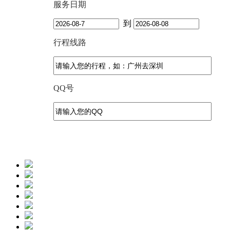
服务日期
到
行程线路
QQ号