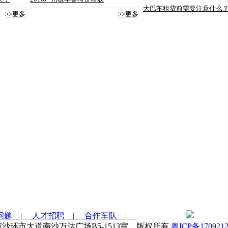
大巴车租贷前需要注意什么
>>更多
>>更多
问题 |
人才招聘 |
合作车队 |
址： 广州南沙环市大道南沙万达广场B5-1513室 版权所有
粤ICP备170921