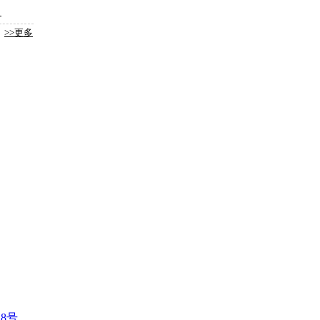
？
>>更多
28号