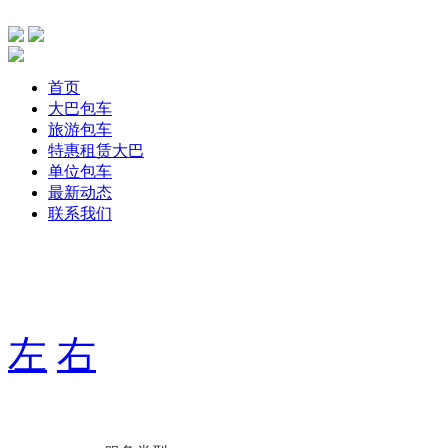
首页
大巴包车
旅游包车
特惠租赁大巴
单位包车
最新动态
联系我们
主要针单位、团体旅游，旅游包车、公司包车、个人包车旅游
期用车服务，打造出大巴航空式包车服务！
左
右