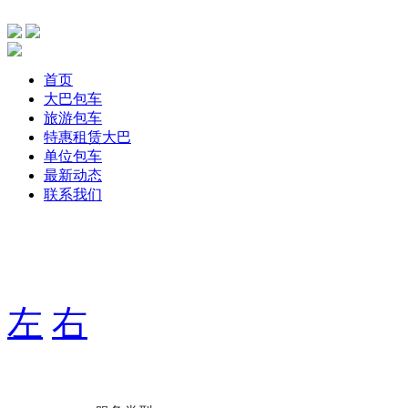
首页
大巴包车
旅游包车
特惠租赁大巴
单位包车
最新动态
联系我们
主要针单位、团体旅游，旅游包车、公司包车、个人包车旅游
期用车服务，打造出大巴航空式包车服务！
左
右