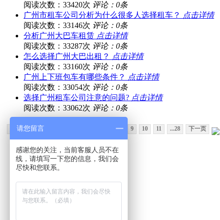
阅读次数：33420次
评论：0条
广州市租车公司分析为什么很多人选择租车？
点击详情
阅读次数：33146次
评论：0条
分析广州大巴车租赁
点击详情
阅读次数：33287次
评论：0条
怎么选择广州大巴出租？
点击详情
阅读次数：33160次
评论：0条
广州上下班包车有哪些条件？
点击详情
阅读次数：33054次
评论：0条
选择广州租车公司注意的问题?
点击详情
阅读次数：33062次
评论：0条
请您留言
上一页
1...
2
3
4
5
6
7
8
9
10
11
...28
下一页
感谢您的关注，当前客服人员不在
线，请填写一下您的信息，我们会
尽快和您联系。